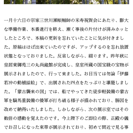
一月十六日の宗家三世川瀬順輔師の米寿祝賀会にあたり、膨大
な準備作業、本番進行を終え、漸く事後の片付けが済みホッと
したところで、本稿の更新を忘れていたことに気が付きまし
た。原稿はほぼ出来ていたのですが、アップするのを忘れ放置
状態となっておりました。反省しながら、綴ります。昨年秋に
皇居東御苑三の丸尚藏館が完成し、皇室所蔵の国宝級の宝物が
展示されましたので、行って来ました。お目当ては勿論「伊藤
若冲の動植綵絵」で、出展された四点をたっぷりと堪能しまし
た。「蒙古襲来の図」では、船でやってきた徒歩軽装備の蒙古
軍を騎馬重装備の倭軍が打ち破る様子が描かれており、勝因を
改めて納得いたしました。しかしながら、次の展示室ではその
数倍の感動を覚えたのです。今上陛下のご即位の際、正殿の儀
でお召しになった束帯が展示されており、初めて間近で見る事