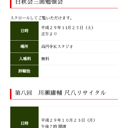
白秋会三曲勉強会
スクロールしてご覧いただけます。
平成２９年１1月２５日（土）
日時
正午より
場所
高円寺Ｋスタジオ
入場料
無料
詳細他
川瀬庸輔 尺八リサイタル
第八回
平成２９年１０月２３日（月）
日時
午後７時 開演