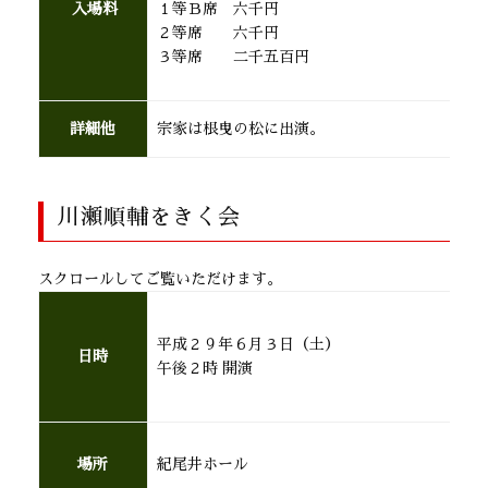
入場料
１等Ｂ席 六千円
２等席 六千円
３等席 二千五百円
詳細他
宗家は根曳の松に出演。
川瀬順輔をきく会
スクロールしてご覧いただけます。
平成２９年６月３日（土）
日時
午後２時 開演
場所
紀尾井ホール