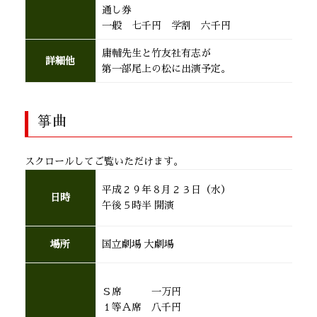
通し券
一般 七千円 学割 六千円
庸輔先生と竹友社有志が
詳細他
第一部尾上の松に出演予定。
箏曲
スクロールしてご覧いただけます。
平成２９年８月２３日（水）
日時
午後５時半 開演
場所
国立劇場 大劇場
Ｓ席 一万円
１等Ａ席 八千円