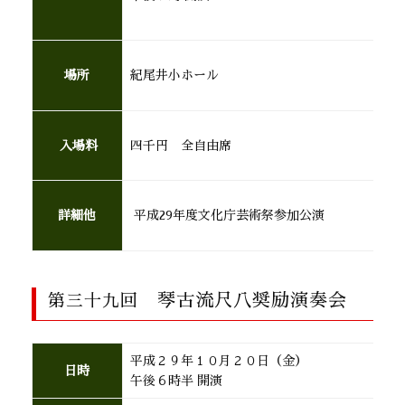
場所
紀尾井小ホール
入場料
四千円 全自由席
詳細他
平成29年度文化庁芸術祭参加公演
琴古流尺八奨励演奏会
第三十九回
平成２９年１０月２０日（金）
日時
午後６時半 開演