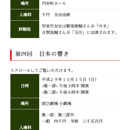
場所
内幸町ホール
入場料
千円 全自由席
宗家竹友社は朝里湘輔さんが「ゆき」
詳細他
古賀筑輔さんが「玉川」に出演されます。
日本の響き
第四回
スクロールしてご覧いただけます。
平成２９年１０月１５日（日）
日時
<第一部> 午後３時半 開演
<第二部> 午後６時半 開演
場所
国立劇場 小劇場
第一部、第二部共
一般 四千円 学割 三千五百円
入場料