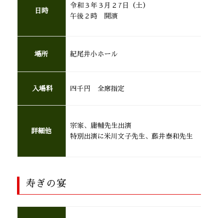
令和３年３月２7日（土）
日時
午後２時 開演
場所
紀尾井小ホール
入場料
四千円 全席指定
宗家、庸輔先生出演
詳細他
特別出演に米川文子先生、藤井泰和先生
寿ぎの宴