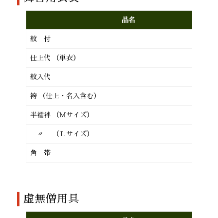
品名
紋 付
仕上代 （単衣）
紋入代
袴 （仕上・名入含む）
半襦袢 （Ｍサイズ）
〃 （Ｌサイズ）
角 帯
虚無僧用具