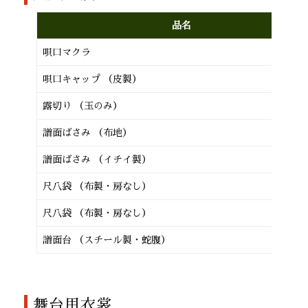
品名
唄口マクラ
唄口キャップ （皮製）
露切り （玉のみ）
譜面ばさみ （布地）
譜面ばさみ （イチイ製）
尺八袋 （布製・房なし）
尺八袋 （布製・房なし）
譜面台 （スチール製・蛇腹）
舞台用衣裳