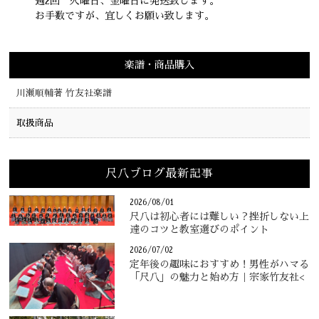
週2回 火曜日、金曜日に発送致します。
お手数ですが、宜しくお願い致します。
楽譜・商品購入
川瀬順輔著 竹友社楽譜
取扱商品
尺八ブログ最新記事
2026/08/01
尺八は初心者には難しい？挫折しない上
達のコツと教室選びのポイント
2026/07/02
定年後の趣味におすすめ！男性がハマる
「尺八」の魅力と始め方｜宗家竹友社<