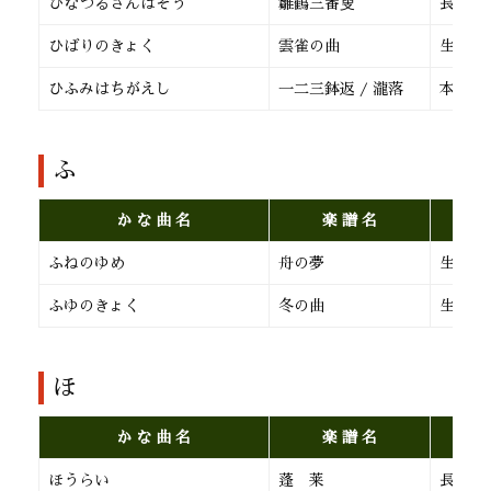
ひなづるさんばそう
雛鶴三番叟
長 唄
ひばりのきょく
雲雀の曲
生田流
ひふみはちがえし
一二三鉢返 / 瀧落
本 曲
ふ
か な 曲 名
楽 譜 名
ふねのゆめ
舟の夢
生田流
ふゆのきょく
冬の曲
生田流
ほ
か な 曲 名
楽 譜 名
ほうらい
蓬 莱
長 唄