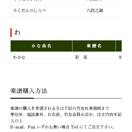
ろくだんのしらべ
六段之調
生
わ
か な 曲 名
楽 譜 名
わかな
若 菜
生田流
楽譜購入方法
楽譜の購入を希望される方は下記の竹友社事務局まで
〒住所、電話番号、お名前、竹友会員か否か、注文内容を記
入の上
E-mail、Fax いずれも無い場合 Tel にてご注文下さい。