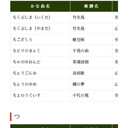
か な 曲 名
楽 譜 名
ちくぶしま（いくた）
竹生島
生田流
ちくぶしま（やまだ）
竹生島
山田流
ちござくら
稚児桜
生田流
ちどりのきょく
千鳥の曲
生田流
ちゃのゆおんど
茶湯音頭
生田流
ちょうごんか
長恨歌
山田流
ちょうのゆめ
蝶の夢
山田流
ちよのうぐいす
千代の鶯
生田流
つ