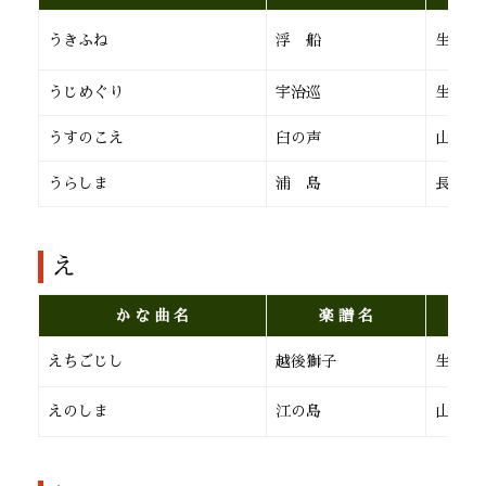
うきふね
浮 船
生田流
うじめぐり
宇治巡
生田流
うすのこえ
臼の声
山田流
うらしま
浦 島
長 唄
え
か な 曲 名
楽 譜 名
えちごじし
越後獅子
生田流
えのしま
江の島
山田流