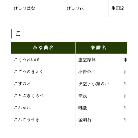
けしのはな
けしの花
生田流
こ
か な 曲 名
楽 譜 名
こくうれいぼ
虚空鈴慕
本 曲
こごうのきょく
小督の曲
山田流
こすのと
夕空 / 小簾の戸
生田流
ことぶきくらべ
寿競
山田流
こんかい
吼噦
生田流
こんごうせき
金剛石
生田流