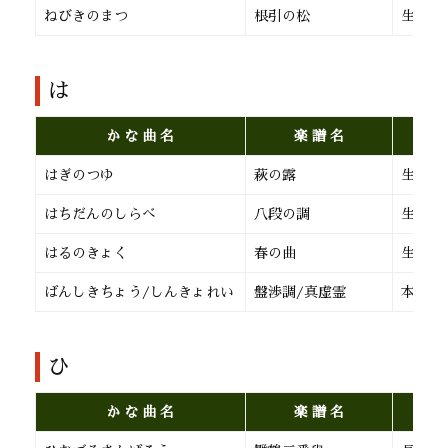
ねびきのまつ
根引の松
生田流
は
か な 曲 名
楽 譜 名
はぎのつゆ
萩の露
生田流
はちだんのしらべ
八段の調
生田流
はるのきょく
春の曲
生田流
ばんしきちょう/しんきょれい
盤渉調/真虚霊
本 曲
ひ
か な 曲 名
楽 譜 名