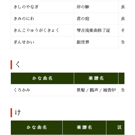
きしのやなぎ
岸の柳
長 唄
きみのにわ
君の庭
長 唄
きんこりゅうがくきょく
琴古流楽曲修了証
その他
ぎんせかい
銀世界
生田流
く
か な 曲 名
楽 譜 名
くろかみ
黒髪 / 鶴声 / 袖香炉
生田流
け
か な 曲 名
楽 譜 名
区 分