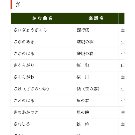
さ
か な 曲 名
楽 譜 名
さいぎょうざくら
西行桜
生田流
さがのあき
嵯峨の秋
生田流
さがのはる
嵯峨の春
生田流
さくらがり
桜 狩
山田流
さくらがわ
桜 川
生田流
さけ（ささのつゆ）
酒（笹の露）
生田流
さとのはる
里の春
生田流
さのあかつき
里の暁
生田流
さむしろ
狭 筵
生田流