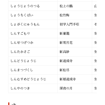
しょうじょうのつる
松上の鶴
山田流
しょうちくばい
松竹梅
生田流
しょがくにゅうもん
初学入門手引
その他
しんすごもり
新巣籠
生田流
しんせつげつか
新雪月花
生田流
しんたかさご
新高砂
生田流
しんどうじょうじ
新道成寺
生田流
しんまつづくし
新松尽
生田流
しんむすめどうじょうじ
新娘道成寺
生田流
しんやのつき
深夜の月
生田流