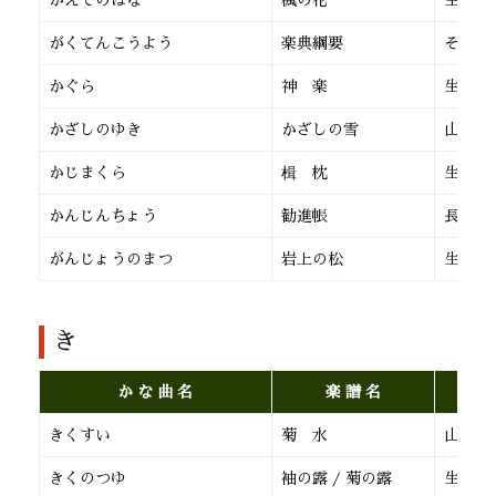
かえでのはな
楓の花
生田流
がくてんこうよう
楽典綱要
その他
かぐら
神 楽
生田流
かざしのゆき
かざしの雪
山田流
かじまくら
楫 枕
生田流
かんじんちょう
勧進帳
長 唄
がんじょうのまつ
岩上の松
生田流
き
か な 曲 名
楽 譜 名
きくすい
菊 水
山田流
きくのつゆ
袖の露 / 菊の露
生田流