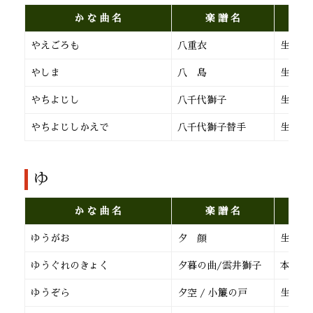
か な 曲 名
楽 譜 名
やえごろも
八重衣
生田流
やしま
八 島
生田流
やちよじし
八千代獅子
生田流
やちよじしかえで
八千代獅子替手
生田流
ゆ
か な 曲 名
楽 譜 名
ゆうがお
夕 顔
生田流
ゆうぐれのきょく
夕暮の曲/雲井獅子
本 曲
ゆうぞら
夕空 / 小簾の戸
生田流