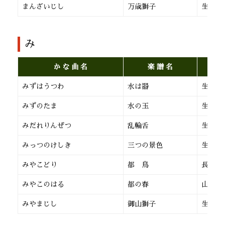
まんざいじし
万歳獅子
生田流
み
か な 曲 名
楽 譜 名
みずはうつわ
水は器
生田流
みずのたま
水の玉
生田流
みだれりんぜつ
乱輪舌
生田流
みっつのけしき
三つの景色
生田流
みやこどり
都 鳥
長 唄
みやこのはる
都の春
山田流
みやまじし
御山獅子
生田流