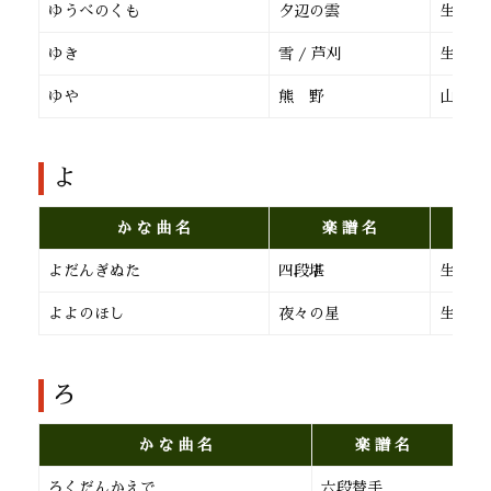
ゆうべのくも
夕辺の雲
生田流
ゆき
雪 / 芦刈
生田流
ゆや
熊 野
山田流
よ
か な 曲 名
楽 譜 名
よだんぎぬた
四段堪
生田流
よよのほし
夜々の星
生田流
ろ
か な 曲 名
楽 譜 名
ろくだんかえで
六段替手
生