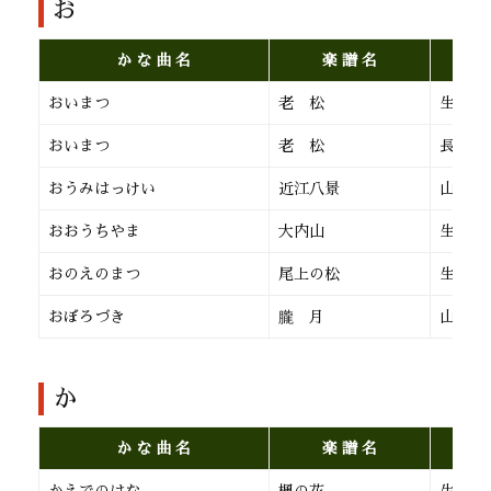
お
か な 曲 名
楽 譜 名
おいまつ
老 松
生田流
おいまつ
老 松
長 唄
おうみはっけい
近江八景
山田流
おおうちやま
大内山
生田流
おのえのまつ
尾上の松
生田流
おぼろづき
朧 月
山田流
か
か な 曲 名
楽 譜 名