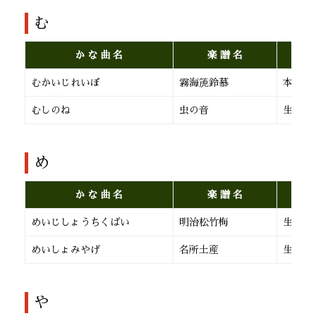
む
か な 曲 名
楽 譜 名
むかいじれいぼ
霧海箎鈴慕
本 曲
むしのね
虫の音
生田流
め
か な 曲 名
楽 譜 名
めいじしょうちくばい
明治松竹梅
生田流
めいしょみやげ
名所土産
生田流
や