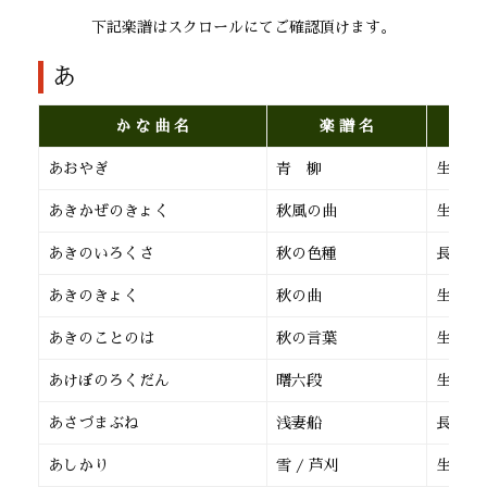
下記楽譜はスクロールにてご確認頂けます。
あ
か な 曲 名
楽 譜 名
あおやぎ
青 柳
生田流
あきかぜのきょく
秋風の曲
生田流
あきのいろくさ
秋の色種
長 唄
あきのきょく
秋の曲
生田流
あきのことのは
秋の言葉
生田流
あけぼのろくだん
曙六段
生田流
あさづまぶね
浅妻船
長 唄
あしかり
雪 / 芦刈
生田流