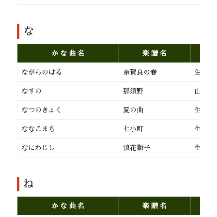
な
か な 曲 名
楽 譜 名
ながらのはる
奈賀良の春
生田流
なすの
那須野
山田流
なつのきょく
夏の曲
生田流
ななこまち
七小町
生田流
なにわじし
浪花獅子
生田流
ね
か な 曲 名
楽 譜 名