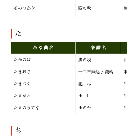
そののあき
園の秋
生田流
た
か な 曲 名
楽 譜 名
たかのは
鷹の羽
山田流
たきおち
一二三鉢返 / 瀧落
本 曲
たきづくし
瀧 尽
生田流
たまがわ
玉 川
生田流
たまのうてな
玉の台
生田流
ち