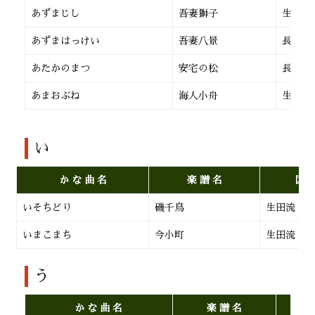
あずまじし
吾妻獅子
生田流
あずまはっけい
吾妻八景
長 唄
あたかのまつ
安宅の松
長 唄
あまおぶね
海人小舟
生田流
い
か な 曲 名
楽 譜 名
区
いそちどり
磯千鳥
生田流
いまこまち
今小町
生田流
う
か な 曲 名
楽 譜 名