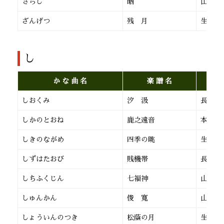
さらし
晒
山田流
ざんげつ
残 月
生田流
し
か な 曲 名
楽 譜 名
しおくみ
汐 汲
長 唄
しかのとおね
鹿之遠音
本 曲
しきのながめ
四季の眺
生田流
しずはたおび
賎機帯
長 唄
しちふくじん
七福神
山田流
しゅんかん
俊 寛
山田流
しょういんのつき
松蔭の月
生田流