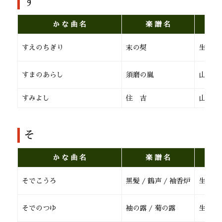
す
か な 曲 名
楽 譜 名
すえのちぎり
末の契
生田流
すまのあらし
須磨の嵐
山田流
すみよし
住 吉
山田流
そ
か な 曲 名
楽 譜 名
そでこうろ
黒髪 / 鶴声 / 袖香炉
生田流
そでのつゆ
袖の露 / 菊の露
生田流