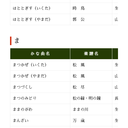
ほととぎす（いくた）
時 鳥
生田流
ほととぎす（やまだ）
郭 公
山田流
ま
か な 曲 名
楽 譜 名
まつかぜ（いくた）
松 風
生田流
まつかぜ（やまだ）
松 風
山田流
まつづくし
松 尽
山田流
まつのみどり
松の緑・明の鐘
長 唄
ままのがわ
ままの川
生田流
まんざい
万 歳
生田流