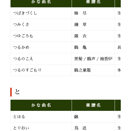
か な 曲 名
楽 譜 名
つばきづくし
椿 尽
生田流
つみくさ
摘 草
生田流
つゆごろも
露 衣
生田流
つるかめ
鶴 亀
長 唄
つるのこえ
黒髪 / 鶴声 / 袖香炉
生田流
つるのすごもり
鶴之巣籠
本 曲
と
か な 曲 名
楽 譜 名
とほる
融
生田流
とりおい
鳥 追
生田流