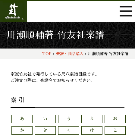
川瀬順輔著 竹友社楽譜
TOP
>
楽譜・商品購入
> 川瀬順輔著 竹友社楽譜
宗家竹友社で発行している尺八楽譜目録です。
ご注文の際は、楽譜名でお知らせください。
索 引
あ
い
う
え
お
か
き
く
け
こ