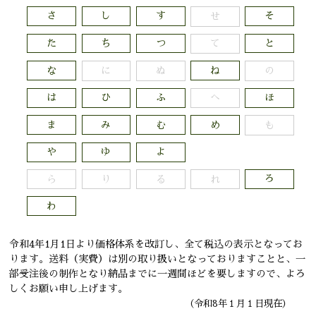
さ
し
す
そ
せ
た
ち
つ
と
て
な
ね
に
ぬ
の
は
ひ
ふ
ほ
へ
ま
み
む
め
も
や
ゆ
よ
ろ
ら
り
る
れ
わ
令和4年1月1日より価格体系を改訂し、全て税込の表示となってお
ります。送料（実費）は別の取り扱いとなっておりますことと、一
部受注後の制作となり納品までに一週間ほどを要しますので、よろ
しくお願い申し上げます。
（令和8年１月１日現在）